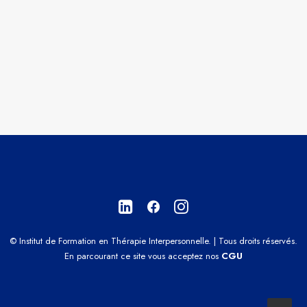
Programme du Congrès Français de TIP 2026
Inscription au Congrès Français de Thérapie Interpersonnelle
Courrier
Appel à Communication
IFTIP
8 square Louis Blériot
92130 Issy les Moulineaux
© Institut de Formation en Thérapie Interpersonnelle. | Tous droits réservés.
En parcourant ce site vous acceptez nos
CGU