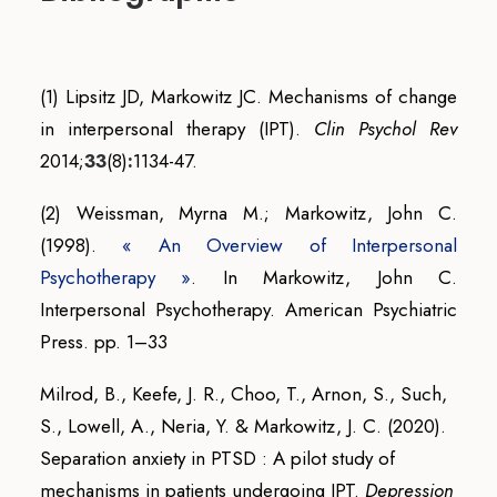
(1) Lipsitz JD, Markowitz JC. Mechanisms of change
in interpersonal therapy (IPT).
Clin Psychol Rev
2014;
33
(8)
:
1134-47.
(2)
Weissman, Myrna M.; Markowitz, John C.
(1998).
« An Overview of Interpersonal
Psychotherapy »
. In Markowitz, John C.
Interpersonal Psychotherapy. American Psychiatric
Press. pp. 1–33
Milrod, B., Keefe, J. R., Choo, T., Arnon, S., Such,
S., Lowell, A., Neria, Y. & Markowitz, J. C. (2020).
Separation anxiety in PTSD : A pilot study of
mechanisms in patients undergoing IPT.
Depression